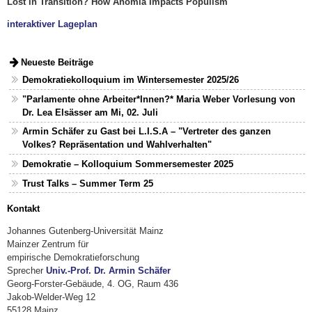
Lost in Transition? How Anomia Impacts Populism
interaktiver Lageplan
Neueste Beiträge
Demokratiekolloquium im Wintersemester 2025/26
"Parlamente ohne Arbeiter*Innen?* Maria Weber Vorlesung von
Dr. Lea Elsässer am Mi, 02. Juli
Armin Schäfer zu Gast bei L.I.S.A – "Vertreter des ganzen
Volkes? Repräsentation und Wahlverhalten"
Demokratie – Kolloquium Sommersemester 2025
Trust Talks – Summer Term 25
Kontakt
Johannes Gutenberg-Universität Mainz
Mainzer Zentrum für
empirische Demokratieforschung
Sprecher
Univ.-Prof. Dr. Armin Schäfer
Georg-Forster-Gebäude, 4. OG, Raum 436
Jakob-Welder-Weg 12
55128 Mainz