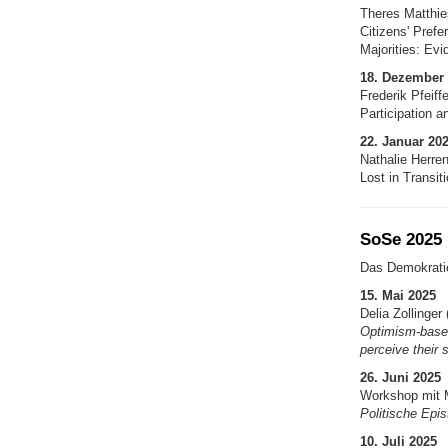
Theres Matthie
Citizens' Prefe
Majorities: Ev
18. Dezember
Frederik Pfeiff
Participation a
22. Januar 20
Nathalie Herren
Lost in Transi
SoSe 2025
Das Demokratie
15. Mai 2025
Delia Zollinger 
Optimism-based
perceive their 
26. Juni 2025
Workshop mit 
Politische Epi
10. Juli 2025