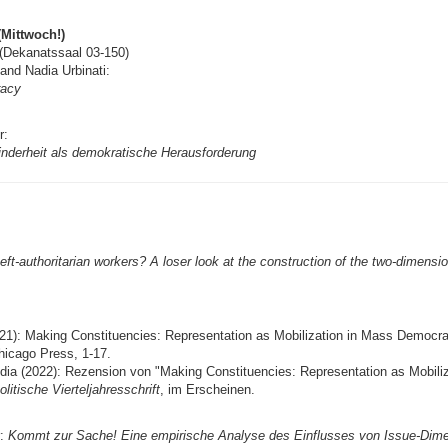
(Mittwoch!)
 (Dekanatssaal 03-150)
 and Nadia Urbinati:
racy
r:
inderheit als demokratische Herausforderung
eft-authoritarian workers? A loser look at the construction of the two-dimension
021): Making Constituencies: Representation as Mobilization in Mass Democr
hicago Press, 1-17.
dia (2022): Rezension von "Making Constituencies: Representation as Mobili
olitische Vierteljahresschrift
, im Erscheinen.
r:
Kommt zur Sache! Eine empirische Analyse des Einflusses von Issue-Dime