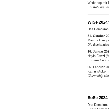
Workshop mit F
Entstehung un
WiSe 2024/
Das Demokratie
31. Oktober 2
Marcus Llanqu
Die Bestandtei
16. Januar 20
Nayla Fawzi (M
Entfremdung, V
06. Februar 2
Kathrin Acker
Citizenship Nor
SoSe 2024
Das Demokratie