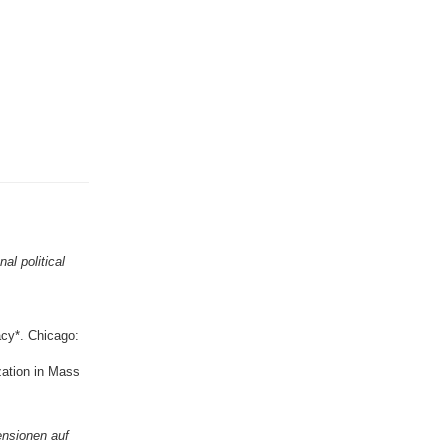
al political
acy*. Chicago:
zation in Mass
nsionen auf