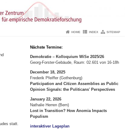
HOME
INDEX
SITEMAP
Nächste Termine:
nd
Demokratie – Kolloquium WiSe 2025/26
Georg-Forster-Gebäude, Raum: 02.601 von 16-18h
December 18, 2025
Frederik Pfeiffer (Gothenburg)
Participation and Citizen Assemblies as Public
Opinion Signals: the Politicans' Perspectives
January 22, 2026
Nathalie Herren (Bern)
Lost in Transition? How Anomia Impacts
Populism
des statt.
interaktiver Lageplan