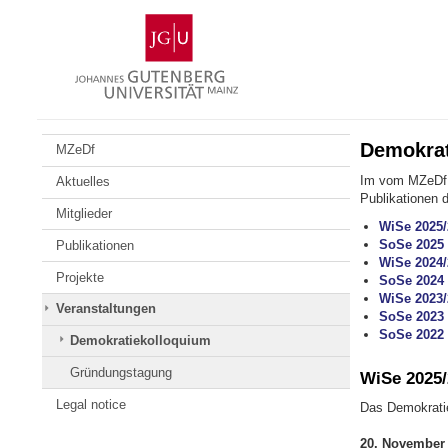
Skip
Johannes
to
Gutenberg
content
University
Mainz
Demokrat
MZeDf
Im vom MZeDf v
Aktuelles
Publikationen d
Mitglieder
WiSe 2025/
SoSe 2025
Publikationen
WiSe 2024/
Projekte
SoSe 2024
WiSe 2023/
Veranstaltungen
SoSe 2023
SoSe 2022
Demokratiekolloquium
Gründungstagung
WiSe 2025/
Legal notice
Das Demokratie
20. November