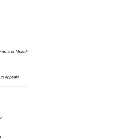
lemma of Mixed-
oup appeals
dy
g