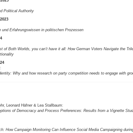
 2023
d Political Authority
 2023
e und Erfahrungswissen in politischen Prozessen
24
st of Both Worlds, you can’t have it all: How German Voters Navigate the Tri
ionality
024
:
dentity: Why and how research on party competition needs to engage with gr
hr, Leonard Häfner & Lea Stallbaum:
eptions of Democracy and Process Preferences: Results from a Vignette Stu
h: How Campaign Monitoring Can Influence Social Media Campaigning durin