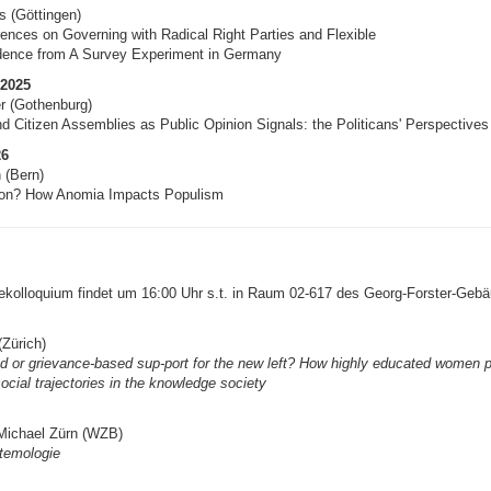
s (Göttingen)
rences on Governing with Radical Right Parties and Flexible
idence from A Survey Experiment in Germany
 2025
er (Gothenburg)
nd Citizen Assemblies as Public Opinion Signals: the Politicans' Perspectives
26
 (Bern)
tion? How Anomia Impacts Populism
kolloquium findet um 16:00 Uhr s.t. in Raum 02-617 des Georg-Forster-Gebäu
(Zürich)
 or grievance-based sup-port for the new left? How highly educated women p
social trajectories in the knowledge society
Michael Zürn (WZB)
stemologie