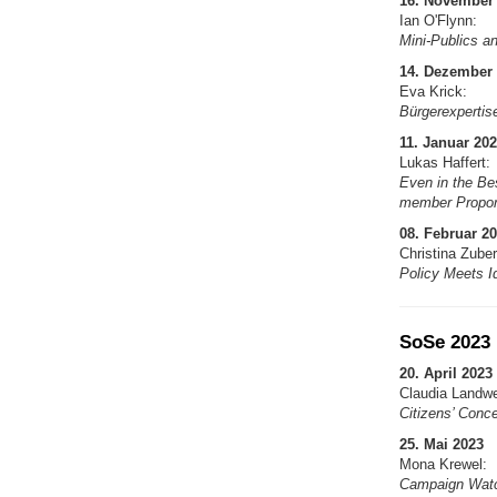
16. November
Ian O'Flynn:
Mini-Publics an
14. Dezember
Eva Krick:
Bürgerexpertis
11. Januar 20
Lukas Haffert:
Even in the Be
member Proport
08. Februar 2
Christina Zuber
Policy Meets I
SoSe 2023
20. April 2023
Claudia Landwe
Citizens’ Conc
25. Mai 2023
Mona Krewel:
Campaign Watc