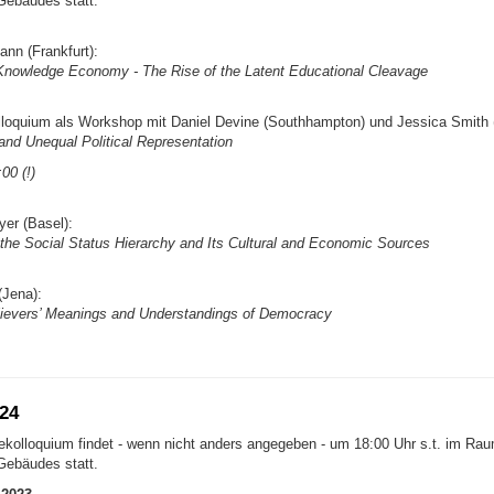
Gebäudes statt.
ann (Frankfurt):
e Knowledge Economy - The Rise of the Latent Educational Cleavage
loquium als Workshop mit Daniel Devine (Southhampton) und Jessica Smith 
and Unequal Political Representation
00 (!)
er (Basel):
 the Social Status Hierarchy and Its Cultural and Economic Sources
Jena):
ievers’ Meanings and Understandings of Democracy
24
kolloquium findet - wenn nicht anders angegeben - um 18:00 Uhr s.t. im Ra
Gebäudes statt.