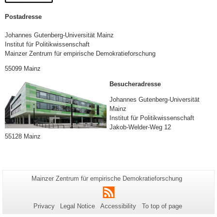
Postadresse
Johannes Gutenberg-Universität Mainz
Institut für Politikwissenschaft
Mainzer Zentrum für empirische Demokratieforschung
55099 Mainz
Besucheradresse
Johannes Gutenberg-Universität
Mainz
Institut für Politikwissenschaft
Jakob-Welder-Weg 12
55128 Mainz
Additional
Page-
Mainzer Zentrum für empirische Demokratieforschung
Name:
information
RSS
about
Privacy
Legal Notice
Accessibility
To top of page
this