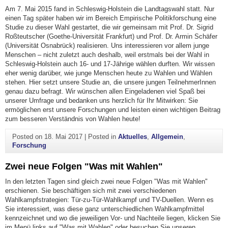
Am 7. Mai 2015 fand in Schleswig-Holstein die Landtagswahl statt. Nur
einen Tag später haben wir im Bereich Empirische Politikforschung eine
Studie zu dieser Wahl gestartet, die wir gemeinsam mit Prof. Dr. Sigrid
Roßteutscher (Goethe-Universität Frankfurt) und Prof. Dr. Armin Schäfer
(Universität Osnabrück) realisieren. Uns interessieren vor allem junge
Menschen – nicht zuletzt auch deshalb, weil erstmals bei der Wahl in
Schleswig-Holstein auch 16- und 17-Jährige wählen durften. Wir wissen
eher wenig darüber, wie junge Menschen heute zu Wahlen und Wählen
stehen. Hier setzt unsere Studie an, die unsere jungen TeilnehmerInnen
genau dazu befragt. Wir wünschen allen Eingeladenen viel Spaß bei
unserer Umfrage und bedanken uns herzlich für Ihr Mitwirken: Sie
ermöglichen erst unsere Forschungen und leisten einen wichtigen Beitrag
zum besseren Verständnis von Wahlen heute!
Posted on
18. Mai 2017
|
Posted in
Aktuelles
,
Allgemein
,
Forschung
Zwei neue Folgen "Was mit Wahlen"
In den letzten Tagen sind gleich zwei neue Folgen "Was mit Wahlen"
erschienen. Sie beschäftigen sich mit zwei verschiedenen
Wahlkampfstrategien: Tür-zu-Tür-Wahlkampf und TV-Duellen. Wenn es
Sie interessiert, was diese ganz unterschiedlichen Wahlkampfmittel
kennzeichnet und wo die jeweiligen Vor- und Nachteile liegen, klicken Sie
im Menü links auf "Was mit Wahlen" oder besuchen Sie unseren