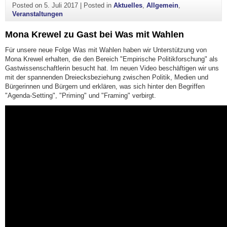
Posted on
5. Juli 2017
|
Posted in
Aktuelles
,
Allgemein
,
Veranstaltungen
Mona Krewel zu Gast bei Was mit Wahlen
Für unsere neue Folge Was mit Wahlen haben wir Unterstützung von
Mona Krewel erhalten, die den Bereich "Empirische Politikforschung" als
Gastwissenschaftlerin besucht hat. Im neuen Video beschäftigen wir uns
mit der spannenden Dreiecksbeziehung zwischen Politik, Medien und
Bürgerinnen und Bürgern und erklären, was sich hinter den Begriffen
"Agenda-Setting", "Priming" und "Framing" verbirgt.