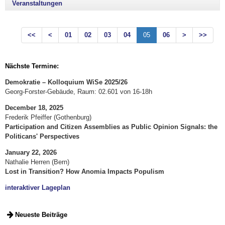
Veranstaltungen
<<
<
01
02
03
04
05
06
>
>>
Nächste Termine:
Demokratie – Kolloquium WiSe 2025/26
Georg-Forster-Gebäude, Raum: 02.601 von 16-18h
December 18, 2025
Frederik Pfeiffer (Gothenburg)
Participation and Citizen Assemblies as Public Opinion Signals: the
Politicans' Perspectives
January 22, 2026
Nathalie Herren (Bern)
Lost in Transition? How Anomia Impacts Populism
interaktiver Lageplan
Neueste Beiträge