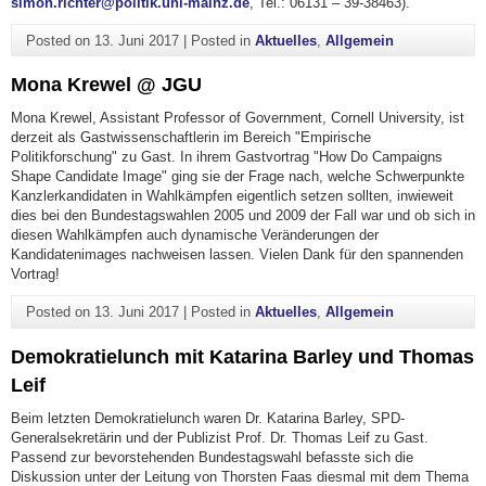
simon.richter@politik.uni-mainz.de
, Tel.: 06131 – 39-38463).
Posted on
13. Juni 2017
|
Posted in
Aktuelles
,
Allgemein
Mona Krewel @ JGU
Mona Krewel, Assistant Professor of Government, Cornell University, ist
derzeit als Gastwissenschaftlerin im Bereich "Empirische
Politikforschung" zu Gast. In ihrem Gastvortrag "How Do Campaigns
Shape Candidate Image" ging sie der Frage nach, welche Schwerpunkte
Kanzlerkandidaten in Wahlkämpfen eigentlich setzen sollten, inwieweit
dies bei den Bundestagswahlen 2005 und 2009 der Fall war und ob sich in
diesen Wahlkämpfen auch dynamische Veränderungen der
Kandidatenimages nachweisen lassen. Vielen Dank für den spannenden
Vortrag!
Posted on
13. Juni 2017
|
Posted in
Aktuelles
,
Allgemein
Demokratielunch mit Katarina Barley und Thomas
Leif
Beim letzten Demokratielunch waren Dr. Katarina Barley, SPD-
Generalsekretärin und der Publizist Prof. Dr. Thomas Leif zu Gast.
Passend zur bevorstehenden Bundestagswahl befasste sich die
Diskussion unter der Leitung von Thorsten Faas diesmal mit dem Thema