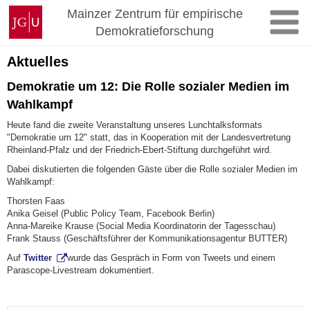
Skip
Johannes
Mainzer Zentrum für empirische
to
Gutenberg
Demokratieforschung
content
University
Mainz
Aktuelles
Demokratie um 12: Die Rolle sozialer Medien im
Wahlkampf
Heute fand die zweite Veranstaltung unseres Lunchtalksformats
"Demokratie um 12" statt, das in Kooperation mit der Landesvertretung
Rheinland-Pfalz und der Friedrich-Ebert-Stiftung durchgeführt wird.
Dabei diskutierten die folgenden Gäste über die Rolle sozialer Medien im
Wahlkampf:
Thorsten Faas
Anika Geisel (Public Policy Team, Facebook Berlin)
Anna-Mareike Krause (Social Media Koordinatorin der Tagesschau)
Frank Stauss (Geschäftsführer der Kommunikationsagentur BUTTER)
Auf
Twitter
wurde das Gespräch in Form von Tweets und einem
Parascope-Livestream dokumentiert.