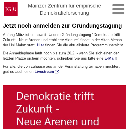
Skip
Johannes
Mainzer Zentrum für empirische
to
Gutenberg
Demokratieforschung
content
University
Mainz
Jetzt noch anmelden zur Gründungstagung
Anfang März ist es soweit: Unsere Gründungstagung "Demokratie trifft
Zukunft - Neue Arenen und etablierte Akteure" findet in der Alten Mensa
der Uni Mainz statt.
Hier
finden Sie die aktualisierte Programmübersicht.
Die Anmeldephase läuft noch bis zum 20.2. - wenn Sie sich einen der
letzten Plätze sichern möchten, schreiben Sie uns bitte eine
E-Mail
!
Für alle, die von zuhause aus an der Veranstaltung teilhaben möchten,
gibt es auch einen
Livestream
.