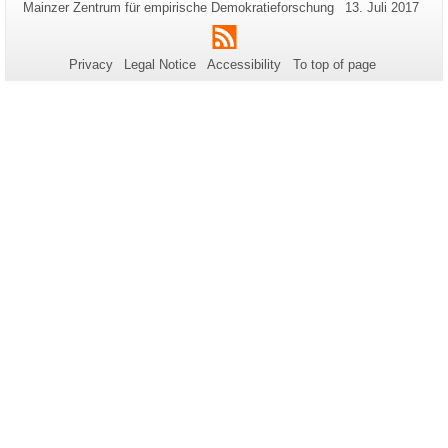
Additional
Page-
Last
Mainzer Zentrum für empirische Demokratieforschung
13. Juli 2017
Name:
Update:
information
RSS
about
Privacy
Legal Notice
Accessibility
To top of page
this
page