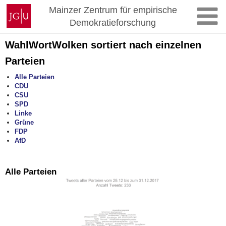
Skip
Johannes
Mainzer Zentrum für empirische
to
Gutenberg
Demokratieforschung
content
University
Mainz
WahlWortWolken sortiert nach einzelnen
Parteien
Alle Parteien
CDU
CSU
SPD
Linke
Grüne
FDP
AfD
Alle Parteien