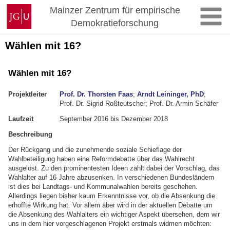
Skip
Johannes
Mainzer Zentrum für empirische
to
Gutenberg
Demokratieforschung
content
University
Mainz
Wählen mit 16?
Wählen mit 16?
Projektleiter
Prof. Dr. Thorsten Faas
;
Arndt Leininger, PhD
;
Prof. Dr. Sigrid Roßteutscher; Prof. Dr. Armin Schäfer
Laufzeit
September 2016 bis Dezember 2018
Beschreibung
Der Rückgang und die zunehmende soziale Schieflage der
Wahlbeteiligung haben eine Reformdebatte über das Wahlrecht
ausgelöst. Zu den prominentesten Ideen zählt dabei der Vorschlag, das
Wahlalter auf 16 Jahre abzusenken. In verschiedenen Bundesländern
ist dies bei Landtags- und Kommunalwahlen bereits geschehen.
Allerdings liegen bisher kaum Erkenntnisse vor, ob die Absenkung die
erhoffte Wirkung hat. Vor allem aber wird in der aktuellen Debatte um
die Absenkung des Wahlalters ein wichtiger Aspekt übersehen, dem wir
uns in dem hier vorgeschlagenen Projekt erstmals widmen möchten: