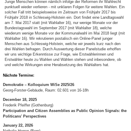
Junge Menschen können nämlich infolge der Reformen ihr Wahlrecht
punktuell wieder verlieren - mit unklaren Folgen für weitere Wahlen. Ein
solcher Fall tritt beispielsweise im Zeitraum von Frühjahr 2017 bis
Frühjahr 2018 in Schleswig-Holstein ein. Dort findet eine Landtagswahl
am 7. Mai 2017 statt (mit Wahlalter 16), nur wenige Monate vor der
Bundestagswahl im September 2017 (mit Wahlalter 18), welche
wiederum wenige Monate vor der Kommunalwahl im Mai 2018 liegt (mit
Wahlalter 16). Wir rekrutieren postalisch ein Online-Panel junger
Menschen aus Schleswig-Holstein, welche wir jeweils kurz nach den
drei Wahlen befragen. Durch Auswertung dieser Panelstudie erhoffen
wir uns wichtige Erkenntisse zur Frage, wie Erstwählerinnen und
Erstwähler heute zu Wahlen und Wählen stehen und inbesondere, ob
und welche Wirkungen eine Herabsetzung des Wahlalters hat.
Nächste Termine:
Demokratie – Kolloquium WiSe 2025/26
Georg-Forster-Gebäude, Raum: 02.601 von 16-18h
December 18, 2025
Frederik Pfeiffer (Gothenburg)
Participation and Citizen Assemblies as Public Opinion Signals: the
Politicans' Perspectives
January 22, 2026
Nathalie Herren (Bern)