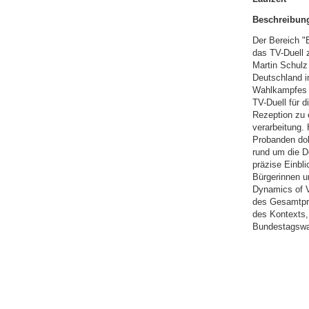
Beschreibun
Der Bereich "
das TV-Duell 
Martin Schulz
Deutschland i
Wahlkampfes e
TV-Duell für 
Rezeption zu 
verarbeitung. 
Probanden dok
rund um die D
präzise Einbl
Bürgerinnen u
Dynamics of V
des Gesamtpro
des Kontexts,
Bundestagswah