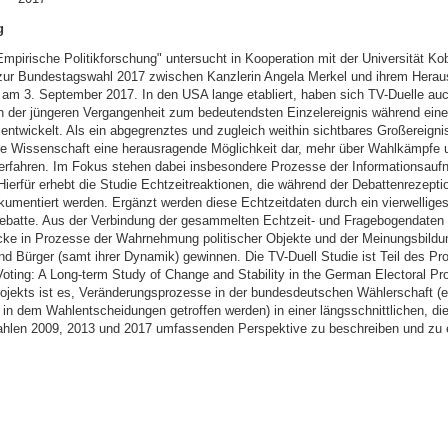
g
Empirische Politikforschung" untersucht in Kooperation mit der Universität K
zur Bundestagswahl 2017 zwischen Kanzlerin Angela Merkel und ihrem Heraus
 am 3. September 2017. In den USA lange etabliert, haben sich TV-Duelle auc
n der jüngeren Vergangenheit zum bedeutendsten Einzelereignis während ein
ntwickelt. Als ein abgegrenztes und zugleich weithin sichtbares Großereignis
die Wissenschaft eine herausragende Möglichkeit dar, mehr über Wahlkämpfe 
erfahren. Im Fokus stehen dabei insbesondere Prozesse der Informationsauf
Hierfür erhebt die Studie Echtzeitreaktionen, die während der Debattenrezepti
umentiert werden. Ergänzt werden diese Echtzeitdaten durch ein vierwellige
ebatte. Aus der Verbindung der gesammelten Echtzeit- und Fragebogendaten 
icke in Prozesse der Wahrnehmung politischer Objekte und der Meinungsbildu
nd Bürger (samt ihrer Dynamik) gewinnen. Die TV-Duell Studie ist Teil des Pro
oting: A Long-term Study of Change and Stability in the German Electoral Pro
jekts ist es, Veränderungsprozesse in der bundesdeutschen Wählerschaft (ei
 in dem Wahlentscheidungen getroffen werden) in einer längsschnittlichen, di
len 2009, 2013 und 2017 umfassenden Perspektive zu beschreiben und zu e