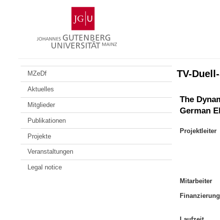
Skip
Johannes
to
Gutenberg
content
University
Mainz
TV-Duell
MZeDf
Aktuelles
The Dynami
Mitglieder
German El
Publikationen
Projektleiter
Projekte
Veranstaltungen
Legal notice
Mitarbeiter
Finanzierung
Laufzeit