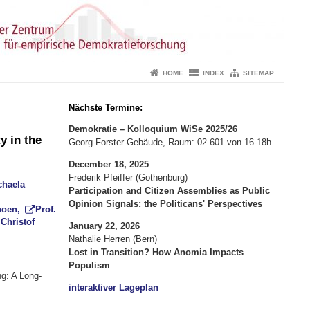
HOME
INDEX
SITEMAP
Nächste Termine:
Demokratie – Kolloquium WiSe 2025/26
y in the
Georg-Forster-Gebäude, Raum: 02.601 von 16-18h
December 18, 2025
Frederik Pfeiffer (Gothenburg)
chaela
Participation and Citizen Assemblies as Public
Opinion Signals: the Politicans' Perspectives
choen,
Prof.
 Christof
January 22, 2026
Nathalie Herren (Bern)
Lost in Transition? How Anomia Impacts
Populism
ng: A Long-
interaktiver Lageplan