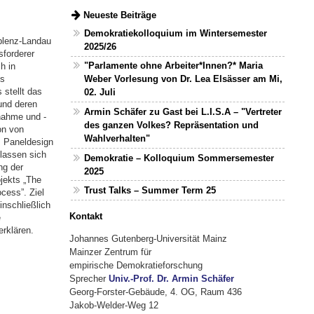
Neueste Beiträge
Demokratiekolloquium im Wintersemester
oblenz-Landau
2025/26
forderer
"Parlamente ohne Arbeiter*Innen?* Maria
h in
es
Weber Vorlesung von Dr. Lea Elsässer am Mi,
 stellt das
02. Juli
und deren
Armin Schäfer zu Gast bei L.I.S.A – "Vertreter
nahme und -
des ganzen Volkes? Repräsentation und
on von
Wahlverhalten"
s Paneldesign
lassen sich
Demokratie – Kolloquium Sommersemester
ng der
2025
jekts „The
Trust Talks – Summer Term 25
cess”. Ziel
nschließlich
Kontakt
e
rklären.
Johannes Gutenberg-Universität Mainz
Mainzer Zentrum für
empirische Demokratieforschung
Sprecher
Univ.-Prof. Dr. Armin Schäfer
Georg-Forster-Gebäude, 4. OG, Raum 436
Jakob-Welder-Weg 12