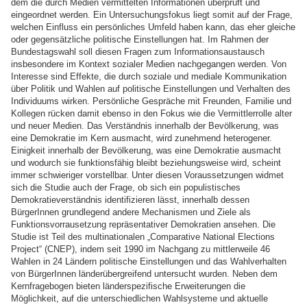
dem die durch Medien vermittelten Informationen überprüft und
eingeordnet werden. Ein Untersuchungsfokus liegt somit auf der Frage,
welchen Einfluss ein persönliches Umfeld haben kann, das eher gleiche
oder gegensätzliche politische Einstellungen hat. Im Rahmen der
Bundestagswahl soll diesen Fragen zum Informationsaustausch
insbesondere im Kontext sozialer Medien nachgegangen werden. Von
Interesse sind Effekte, die durch soziale und mediale Kommunikation
über Politik und Wahlen auf politische Einstellungen und Verhalten des
Individuums wirken. Persönliche Gespräche mit Freunden, Familie und
Kollegen rücken damit ebenso in den Fokus wie die Vermittlerrolle alter
und neuer Medien. Das Verständnis innerhalb der Bevölkerung, was
eine Demokratie im Kern ausmacht, wird zunehmend heterogener.
Einigkeit innerhalb der Bevölkerung, was eine Demokratie ausmacht
und wodurch sie funktionsfähig bleibt beziehungsweise wird, scheint
immer schwieriger vorstellbar. Unter diesen Voraussetzungen widmet
sich die Studie auch der Frage, ob sich ein populistisches
Demokratieverständnis identifizieren lässt, innerhalb dessen
BürgerInnen grundlegend andere Mechanismen und Ziele als
Funktionsvorrausetzung repräsentativer Demokratien ansehen. Die
Studie ist Teil des multinationalen „Comparative National Elections
Project“ (CNEP), indem seit 1990 im Nachgang zu mittlerweile 46
Wahlen in 24 Ländern politische Einstellungen und das Wahlverhalten
von BürgerInnen länderübergreifend untersucht wurden. Neben dem
Kernfragebogen bieten länderspezifische Erweiterungen die
Möglichkeit, auf die unterschiedlichen Wahlsysteme und aktuelle