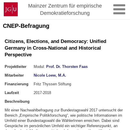
Skip
Johannes
Mainzer Zentrum für empirische
to
Gutenberg
Demokratieforschung
content
University
Mainz
CNEP-Befragung
Citizens, Elections, and Democracy: Unified
Germany in Cross-National and Historical
Perspective
Projektleiter
Modul:
Prof. Dr. Thorsten Faas
Mitarbeiter
Nicole Loew, M.A.
Finanzierung
Fritz Thyssen Stiftung
Laufzeit
2017-2018
Beschreibung
Mit einer Nachwahlbefragung zur Bundestagswahl 2017 untersucht der
Bereich „Empirische Politikforschung“, wie politische Informationen im
Umfeld einer Bundestagswahl die WählerInnen erreichen. Dabei sind
Gespräche im persönlichen Umfeld ein wichtiger Referenzpunkt, an