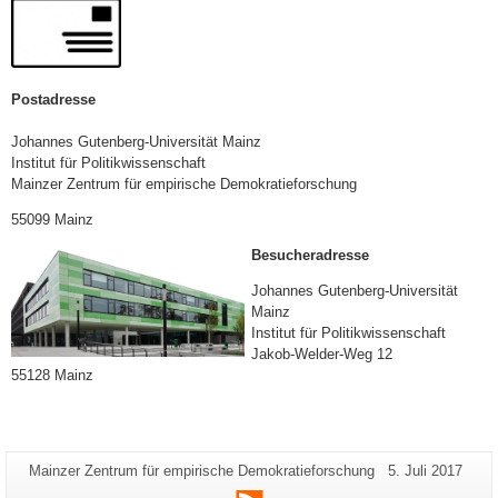
Postadresse
Johannes Gutenberg-Universität Mainz
Institut für Politikwissenschaft
Mainzer Zentrum für empirische Demokratieforschung
55099 Mainz
Besucheradresse
Johannes Gutenberg-Universität
Mainz
Institut für Politikwissenschaft
Jakob-Welder-Weg 12
55128 Mainz
Additional
Page-
Last
Mainzer Zentrum für empirische Demokratieforschung
5. Juli 2017
Name:
Update:
information